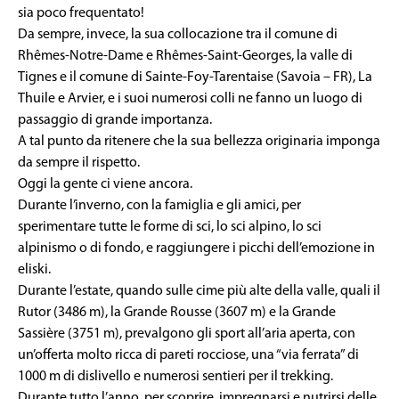
sia poco frequentato!
Da sempre, invece, la sua collocazione tra il comune di
Rhêmes-Notre-Dame e Rhêmes-Saint-Georges, la valle di
Tignes e il comune di Sainte-Foy-Tarentaise (Savoia – FR), La
Thuile e Arvier, e i suoi numerosi colli ne fanno un luogo di
passaggio di grande importanza.
A tal punto da ritenere che la sua bellezza originaria imponga
da sempre il rispetto.
Oggi la gente ci viene ancora.
Durante l’inverno, con la famiglia e gli amici, per
sperimentare tutte le forme di sci, lo sci alpino, lo sci
alpinismo o di fondo, e raggiungere i picchi dell’emozione in
eliski.
Durante l’estate, quando sulle cime più alte della valle, quali il
Rutor (3486 m), la Grande Rousse (3607 m) e la Grande
Sassière (3751 m), prevalgono gli sport all’aria aperta, con
un’offerta molto ricca di pareti rocciose, una “via ferrata” di
1000 m di dislivello e numerosi sentieri per il trekking.
Durante tutto l’anno, per scoprire, impregnarsi e nutrirsi delle